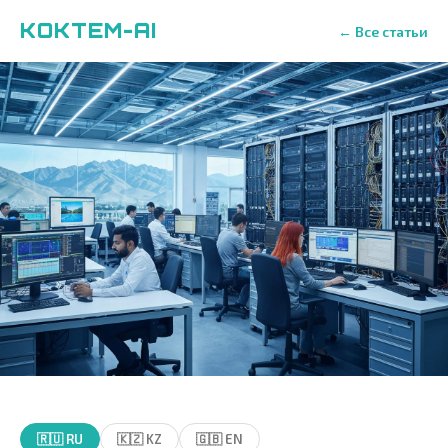
KOKTEM-AI
← Все статьи
🇷🇺 RU
🇰🇿 KZ
🇬🇧 EN