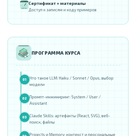
Сертификат + материалы
Доступ к записям и коду примеров
ПРОГРАММА КУРСА
Что такое LLM: Haiku / Sonnet / Opus, выбор
01
модели
Промпт-инжиниринг: System / User /
02
Assistant
Claude Skills: артефакты (React, SVG), веб-
03
поиск, файлы
Projects и Memory: контекст и персональные
04