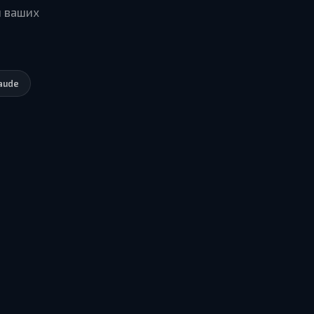
ы ваших
laude