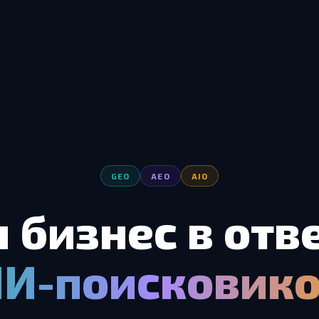
GEO
AEO
AIO
 бизнес в отв
И-поисковик